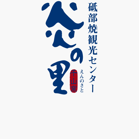
、形、大きさ、厚みなどが少し異なり、
たり、柄の入り方、色味が違ったりする
りならではのあたたかみのある風合いを
す。○直火・オーブンでのご使用はお避
裂）が入ることがありますが、ヒビや破
はありません。
焼成により浮き上がってきた鉄分）や
め）がある場合もありますが、使用には
ります。
成形し、高温で焼成したものです。
比べ硬質で丈夫な点が特徴です。
がつきにくく、日常的にとても扱いやす