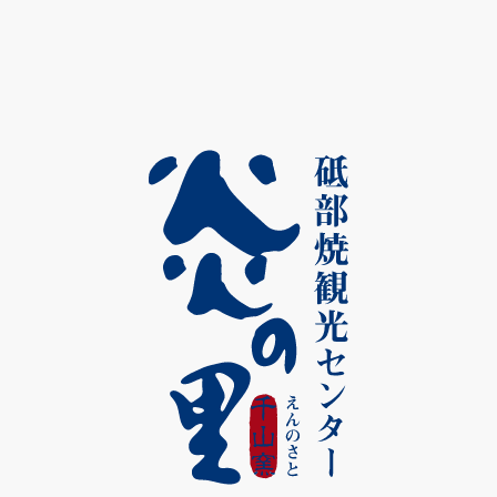
砥部のまちをここから楽しむ
VIEWPOINT
美しい景色をここから一望
とべそらテラスの展望デッキ
とべそらテラスの芝生を歩けば、砥部の街を一望できる
展望デッキが待っています。自然に囲まれたこの場所
は、開放感あふれる心地よいひとときを提供してくれま
す。目の前に広がる美しい景色を楽しみながら、リラッ
クスした時間をお過ごしください。